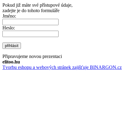
Pokud již máte své přístupové údaje,
zadejte je do tohoto formuláře
Jméno:
Heslo:
přihlásit
Připravujeme novou prezentaci
elitoo.hu
Tvorbu eshopu a webových stránek zajišťuje BINARGON.cz