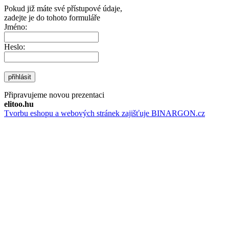
Pokud již máte své přístupové údaje,
zadejte je do tohoto formuláře
Jméno:
Heslo:
přihlásit
Připravujeme novou prezentaci
elitoo.hu
Tvorbu eshopu a webových stránek zajišťuje BINARGON.cz